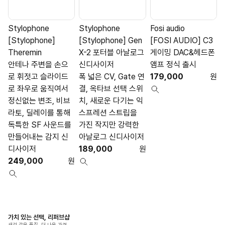
Stylophone
Stylophone
Fosi audio
[Stylophone]
[Stylophone] Gen
[FOSI AUDIO] C3
[
Theremin
X-2 포터블 아날로그
게이밍 DAC&헤드폰
안테나 주변을 손으
신디사이저
앰프 정식 출시
C
로 휘젓고 슬라이드
폭 넓은 CV, Gate 연
179,000
원
로 좌우로 움직여서
결, 옥타브 선택 스위
정신없는 변조, 비브
치, 새로운 다기는 익
라토, 딜레이를 통해
스프레션 스트립을
독특한 SF 사운드를
가진 작지만 강력한
만들어내는 감지 신
아날로그 신디사이저
디사이저
189,000
원
249,000
원
가치 있는 선택, 리퍼브샵
새것 같은 품질, 더 나은 가격