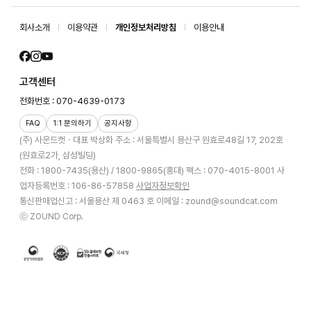
회사소개
이용약관
개인정보처리방침
이용안내
고객센터
전화번호 : 070-4639-0173
FAQ
1:1 문의하기
공지사항
(주) 사운드캣ㆍ대표 박상화
주소 : 서울특별시 용산구 원효로48길 17, 202호
(원효로2가, 삼성빌딩)
전화 : 1800-7435(용산) / 1800-9865(홍대)
팩스 : 070-4015-8001
사
업자등록번호 : 106-86-57858
사업자정보확인
통신판매업신고 : 서울용산 제 0463 호
이메일 : zound@soundcat.com
ⓒ ZOUND Corp.