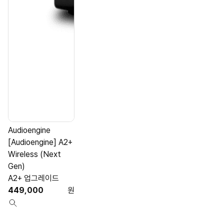
Audioengine
A
[Audioengine] A2+
[
Wireless (Next
Gen)
A2+ 업그레이드
449,000
원