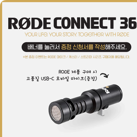
브랜드(ALL)
커스텀
이어폰/헤드폰
마이크
레코딩
Hi-Fi
스피커
S/W
악세