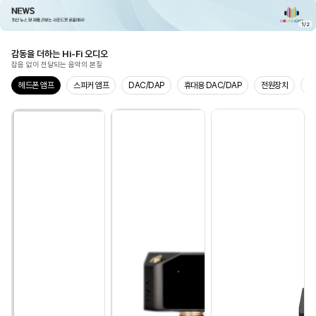
1
/
2
감동을 더하는 Hi-Fi 오디오
잡음 없이 전달되는 음악의 본질
헤드폰 앰프
스피커 앰프
DAC/DAP
휴대용 DAC/DAP
전원장치
주