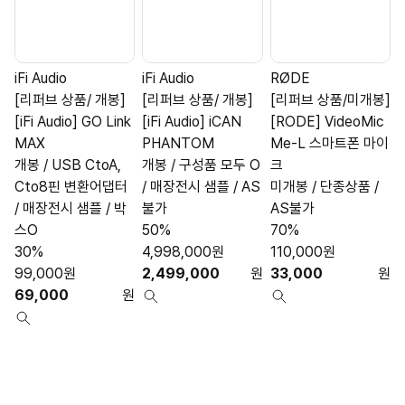
iFi Audio
iFi Audio
RØDE
A
[리퍼브 상품/ 개봉]
[리퍼브 상품/ 개봉]
[리퍼브 상품/미개봉]
[iFi Audio] GO Link
[iFi Audio] iCAN
[RODE] VideoMic
[
MAX
PHANTOM
Me-L 스마트폰 마이
S
개봉 / USB CtoA,
개봉 / 구성품 모두 O
크
Cto8핀 변환어댑터
/ 매장전시 샘플 / AS
미개봉 / 단종상품 /
/ 매장전시 샘플 / 박
불가
AS불가
스O
50%
70%
30%
4,998,000
원
110,000
원
99,000
원
2,499,000
원
33,000
원
69,000
원