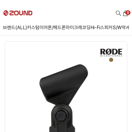
0
브랜드(ALL)
커스텀
이어폰/헤드폰
마이크
레코딩
Hi-Fi
스피커
S/W
악세