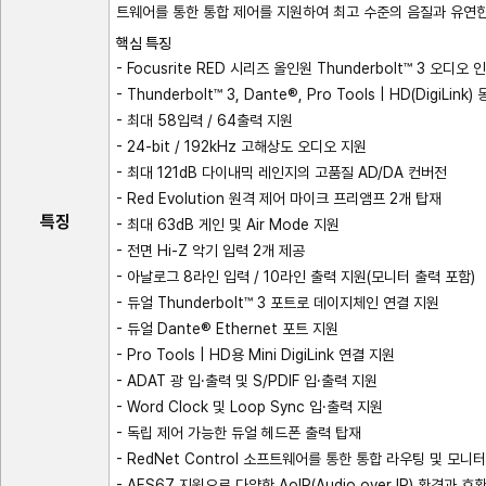
트웨어를 통한 통합 제어를 지원하여 최고 수준의 음질과 유연
핵심 특징
- Focusrite RED 시리즈 올인원 Thunderbolt™ 3 오디오
- Thunderbolt™ 3, Dante®, Pro Tools | HD(DigiLink
- 최대 58입력 / 64출력 지원
- 24-bit / 192kHz 고해상도 오디오 지원
- 최대 121dB 다이내믹 레인지의 고품질 AD/DA 컨버전
- Red Evolution 원격 제어 마이크 프리앰프 2개 탑재
특징
- 최대 63dB 게인 및 Air Mode 지원
- 전면 Hi-Z 악기 입력 2개 제공
- 아날로그 8라인 입력 / 10라인 출력 지원(모니터 출력 포함)
- 듀얼 Thunderbolt™ 3 포트로 데이지체인 연결 지원
- 듀얼 Dante® Ethernet 포트 지원
- Pro Tools | HD용 Mini DigiLink 연결 지원
- ADAT 광 입·출력 및 S/PDIF 입·출력 지원
- Word Clock 및 Loop Sync 입·출력 지원
- 독립 제어 가능한 듀얼 헤드폰 출력 탑재
- RedNet Control 소프트웨어를 통한 통합 라우팅 및 모니
- AES67 지원으로 다양한 AoIP(Audio over IP) 환경과 호