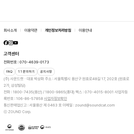
회사소개
이용약관
개인정보처리방침
이용안내
고객센터
전화번호 : 070-4639-0173
FAQ
1:1 문의하기
공지사항
(주) 사운드캣ㆍ대표 박상화
주소 : 서울특별시 용산구 원효로48길 17, 202호 (원효로
2가, 삼성빌딩)
전화 : 1800-7435(용산) / 1800-9865(홍대)
팩스 : 070-4015-8001
사업자등
록번호 : 106-86-57858
사업자정보확인
통신판매업신고 : 서울용산 제 0463 호
이메일 : zound@soundcat.com
ⓒ ZOUND Corp.