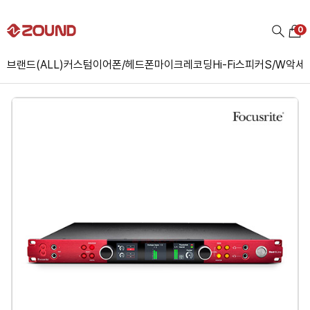
0
브랜드(ALL)
커스텀
이어폰/헤드폰
마이크
레코딩
Hi-Fi
스피커
S/W
악세