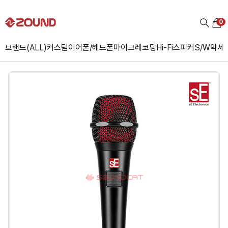
0
브랜드(ALL)
커스텀
이어폰/헤드폰
마이크
레코딩
Hi-Fi
스피커
S/W
악세