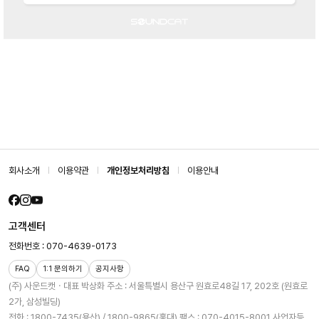
회사소개
이용약관
개인정보처리방침
이용안내
고객센터
전화번호 : 070-4639-0173
FAQ
1:1 문의하기
공지사항
(주) 사운드캣ㆍ대표 박상화
주소 : 서울특별시 용산구 원효로48길 17, 202호 (원효로
2가, 삼성빌딩)
전화 : 1800-7435(용산) / 1800-9865(홍대)
팩스 : 070-4015-8001
사업자등