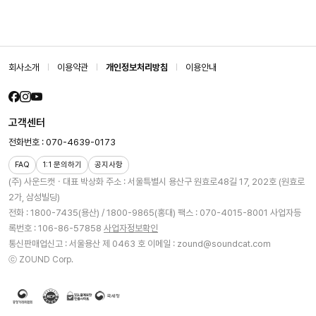
회사소개
이용약관
개인정보처리방침
이용안내
고객센터
전화번호 : 070-4639-0173
FAQ
1:1 문의하기
공지사항
(주) 사운드캣ㆍ대표 박상화
주소 : 서울특별시 용산구 원효로48길 17, 202호 (원효로
2가, 삼성빌딩)
전화 : 1800-7435(용산) / 1800-9865(홍대)
팩스 : 070-4015-8001
사업자등
록번호 : 106-86-57858
사업자정보확인
통신판매업신고 : 서울용산 제 0463 호
이메일 : zound@soundcat.com
ⓒ ZOUND Corp.