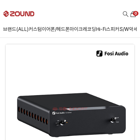
0
브랜드(ALL)
커스텀
이어폰/헤드폰
마이크
레코딩
Hi-Fi
스피커
S/W
악세