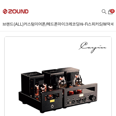
0
브랜드(ALL)
커스텀
이어폰/헤드폰
마이크
레코딩
Hi-Fi
스피커
S/W
악세