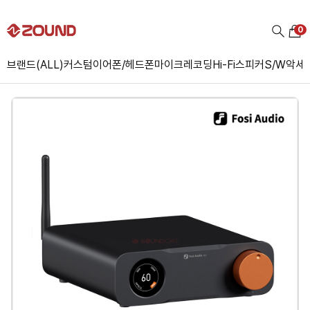
0
브랜드(ALL)
커스텀
이어폰/헤드폰
마이크
레코딩
Hi-Fi
스피커
S/W
악세