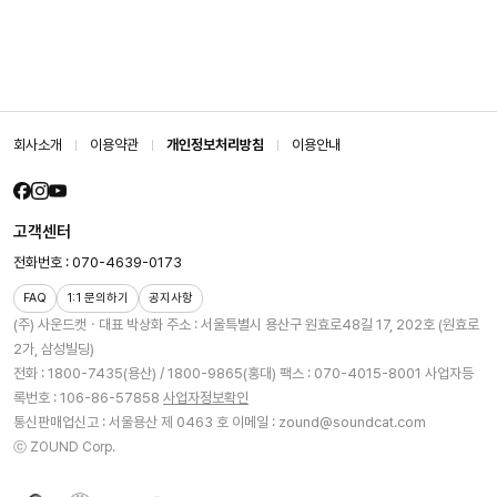
회사소개
이용약관
개인정보처리방침
이용안내
고객센터
전화번호 : 070-4639-0173
FAQ
1:1 문의하기
공지사항
(주) 사운드캣ㆍ대표 박상화
주소 : 서울특별시 용산구 원효로48길 17, 202호 (원효로
2가, 삼성빌딩)
전화 : 1800-7435(용산) / 1800-9865(홍대)
팩스 : 070-4015-8001
사업자등
록번호 : 106-86-57858
사업자정보확인
통신판매업신고 : 서울용산 제 0463 호
이메일 : zound@soundcat.com
ⓒ ZOUND Corp.