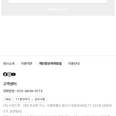
회사소개
이용약관
개인정보처리방침
이용안내
고객센터
전화번호 : 070-4639-0173
FAQ
1:1 문의하기
공지사항
(주) 사운드캣ㆍ대표 박상화
주소 : 서울특별시 용산구 원효로48길 17, 202호 (원효로
2가, 삼성빌딩)