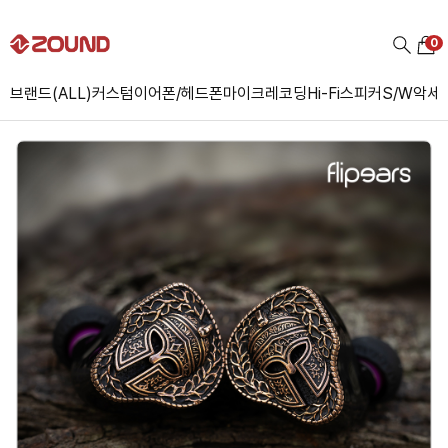
0
브랜드(ALL)
커스텀
이어폰/헤드폰
마이크
레코딩
Hi-Fi
스피커
S/W
악세