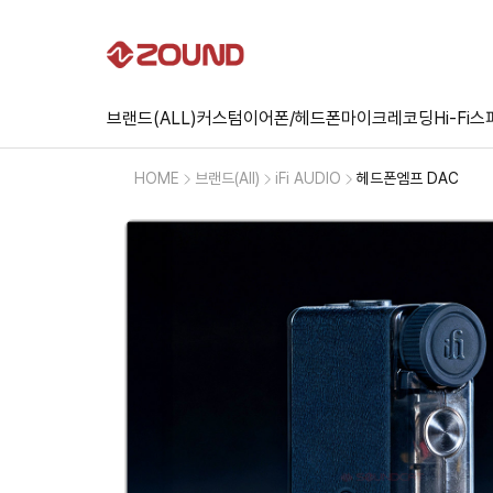
브랜드(ALL)
커스텀
이어폰/헤드폰
마이크
레코딩
Hi-Fi
스
HOME
브랜드(All)
iFi AUDIO
헤드폰엠프 DAC