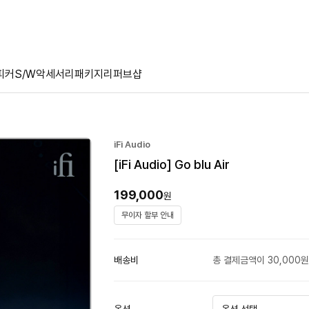
피커
S/W
악세서리
패키지
리퍼브샵
iFi Audio
[iFi Audio] Go blu Air
199,000
원
무이자 할부 안내
배송비
총 결제금액이 30,000원