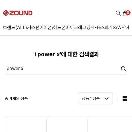
0
브랜드(ALL)
커스텀
이어폰/헤드폰
마이크
레코딩
Hi-Fi
스피커
S/W
악세
'i power x'에 대한 검색결과
총
4
개
의 상품