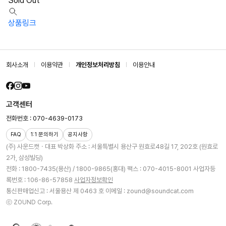
Sold Out
상품링크
회사소개
이용약관
개인정보처리방침
이용안내
고객센터
전화번호 : 070-4639-0173
FAQ
1:1 문의하기
공지사항
(주) 사운드캣ㆍ대표 박상화
주소 : 서울특별시 용산구 원효로48길 17, 202호 (원효로
2가, 삼성빌딩)
전화 : 1800-7435(용산) / 1800-9865(홍대)
팩스 : 070-4015-8001
사업자등
록번호 : 106-86-57858
사업자정보확인
통신판매업신고 : 서울용산 제 0463 호
이메일 : zound@soundcat.com
ⓒ ZOUND Corp.