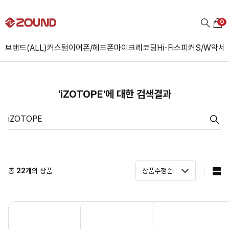
0
브랜드(ALL)
커스텀
이어폰/헤드폰
마이크
레코딩
Hi-Fi
스피커
S/W
악세
'iZOTOPE'에 대한 검색결과
총
22
개
의 상품