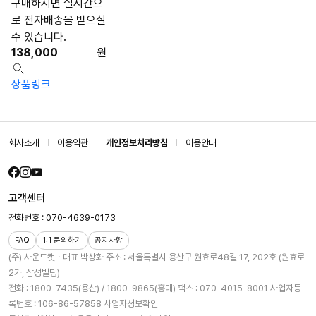
구매하시면 실시간으
로 전자배송을 받으실
수 있습니다.
138,000
원
상품링크
회사소개
이용약관
개인정보처리방침
이용안내
고객센터
전화번호 : 070-4639-0173
FAQ
1:1 문의하기
공지사항
(주) 사운드캣ㆍ대표 박상화
주소 : 서울특별시 용산구 원효로48길 17, 202호 (원효로
2가, 삼성빌딩)
전화 : 1800-7435(용산) / 1800-9865(홍대)
팩스 : 070-4015-8001
사업자등
록번호 : 106-86-57858
사업자정보확인