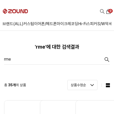
0
브랜드(ALL)
커스텀
이어폰/헤드폰
마이크
레코딩
Hi-Fi
스피커
S/W
악세
'rme'에 대한 검색결과
총
35
개
의 상품