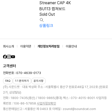
Streamer CAP 4K
BU113 캡쳐보드
Sold Out
상품링크
회사소개
이용약관
개인정보처리방침
이용안내
고객센터
전화번호 : 070-4639-0173
FAQ
1:1 문의하기
공지사항
(주) 사운드캣ㆍ대표 박상화
주소 : 서울특별시 용산구 원효로48길 17, 202호 (원효로
2가, 삼성빌딩)
전화 : 1800-7435(용산) / 1800-9865(홍대)
팩스 : 070-4015-8001
사업자등
록번호 : 106-86-57858
사업자정보확인
통신판매업신고 : 서울용산 제 0463 호
이메일 : zound@soundcat.com