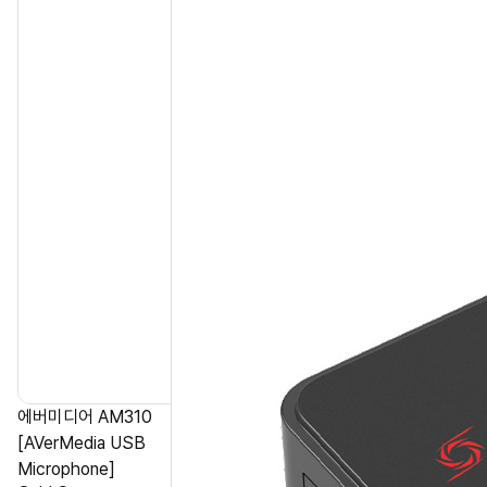
에버미디어 AM310
[AVerMedia USB
Microphone]