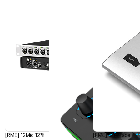
[RME] 12Mic 12채
[RME] Babyface