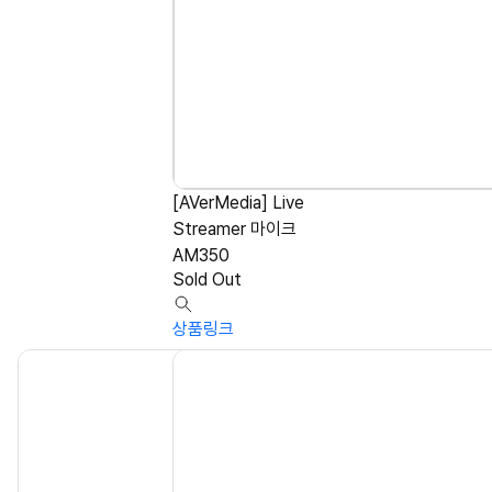
[AVerMedia] Live
Streamer 마이크
AM350
Sold Out
상품링크