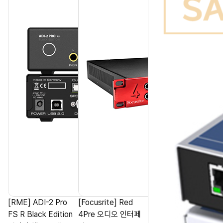
[RME] ADI-2 Pro
[Focusrite] Red
FS R Black Edition
4Pre 오디오 인터페