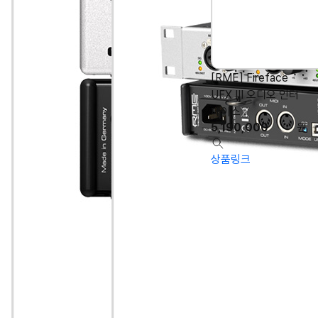
[RME] Fireface
UFX III 오디오 인터
페이스
5,190,000
원
상품링크