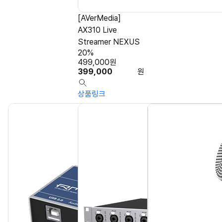
[AVerMedia]
AX310 Live
Streamer NEXUS
20%
499,000
원
399,000
원
상품링크