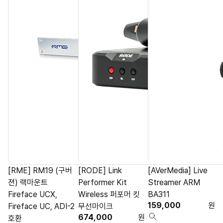
[RME] RM19 (구버
[RODE] Link
[AVerMedia] Live
젼) 랙마운트
Performer Kit
Streamer ARM
Fireface UCX,
Wireless 퍼포머 킷
BA311
159,000
원
Fireface UC, ADI-2
무선마이크
674,000
원
호환