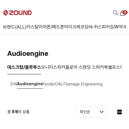
0
브랜드(ALL)
커스텀
이어폰/헤드폰
마이크
레코딩
Hi-Fi
스피커
S/W
악세
Audioengine
데스크탑/블루투스
모니터스피커
플로어 스탠딩 스피커
북쉘프스피커
Audioengine
전체
Fender
DALI
Teenage Engineering
총
8
개
의 상품