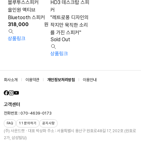
블루투스스피커
HD3 데스크탑 스피
올인원 액티브
커
Bluetooth 스피커
"레트로풍 디자인의
318,000
원
작지만 묵직한 소리
를 가진 스피커"
상품링크
Sold Out
상품링크
회사소개
이용약관
개인정보처리방침
이용안내
고객센터
전화번호 : 070-4639-0173
FAQ
1:1 문의하기
공지사항
(주) 사운드캣ㆍ대표 박상화
주소 : 서울특별시 용산구 원효로48길 17, 202호 (원효로
2가, 삼성빌딩)