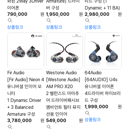
화된 2Way 3Driver
Armature) 드라이
리드 구성 (1
이어폰
버 구성
Dynamic + 11 BA)
790,000
원
1,950,000
원
2,980,000
원
상품링크
상품링크
상품링크
Fir Audio
Westone Audio
64Audio
[Fir Audio] Neon 4
[Westone Audio]
[64AUDIO] U4s
유니버셜 인이어 모
AM PRO X20
유니버셜 이어폰
니터
2 밸런스드 아마추
4드라이버 하이브리
1 Dynamic Driver
어 드라이버패시브
드 구성
1,999,000
원
+ 3 Balanced
앰비언트 필터 뮤지
Armature 구성
션용 인이어
상품링크
3,780,000
원
549,000
원