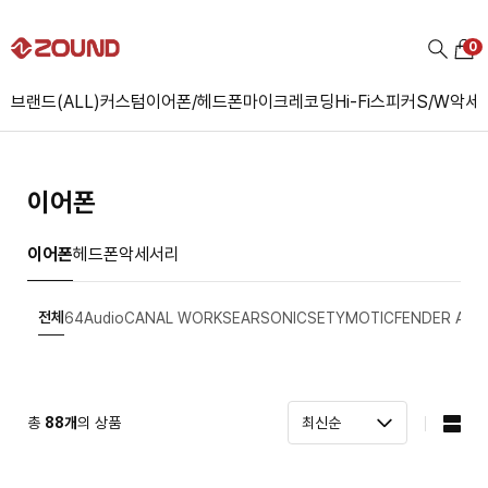
0
브랜드(ALL)
커스텀
이어폰/헤드폰
마이크
레코딩
Hi-Fi
스피커
S/W
악세
이어폰
이어폰
헤드폰
악세서리
전체
64Audio
CANAL WORKS
EARSONICS
ETYMOTIC
FENDER AUD
총
88
개
의 상품