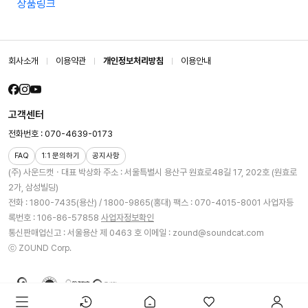
상품링크
회사소개
이용약관
개인정보처리방침
이용안내
고객센터
전화번호 : 070-4639-0173
FAQ
1:1 문의하기
공지사항
(주) 사운드캣ㆍ대표 박상화
주소 : 서울특별시 용산구 원효로48길 17, 202호 (원효로
2가, 삼성빌딩)
전화 : 1800-7435(용산) / 1800-9865(홍대)
팩스 : 070-4015-8001
사업자등
록번호 : 106-86-57858
사업자정보확인
통신판매업신고 : 서울용산 제 0463 호
이메일 : zound@soundcat.com
ⓒ ZOUND Corp.