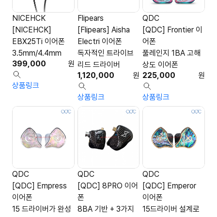
NICEHCK
Flipears
QDC
[NICEHCK]
[Flipears] Aisha
[QDC] Frontier 이
EBX25Ti 이어폰
Electri 이어폰
어폰
3.5mm/4.4mm
독자적인 트라이브
풀레인지 1BA 고해
399,000
원
리드 드라이버
상도 이어폰
1,120,000
원
225,000
원
상품링크
상품링크
상품링크
QDC
QDC
QDC
[QDC] Empress
[QDC] 8PRO 이어
[QDC] Emperor
이어폰
폰
이어폰
15 드라이버가 완성
8BA 기반 + 3가지
15드라이버 설계로