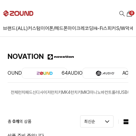
0
브랜드(ALL)
커스텀
이어폰/헤드폰
마이크
레코딩
Hi-Fi
스피커
S/W
악세
NOVATION
ZOUND
64AUDIO
ACS
전체
런치패드
신디사이저
런치키MK4
런치키MK3
미니노바
컨트롤러
USB메모
총
0
개
의 상품
상품 준비 중입니다.