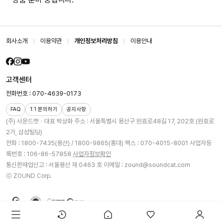
회사소개
이용약관
개인정보처리방침
이용안내
고객센터
전화번호 : 070-4639-0173
FAQ
1:1 문의하기
공지사항
(주) 사운드캣ㆍ대표 박상화
주소 : 서울특별시 용산구 원효로48길 17, 202호 (원효로
2가, 삼성빌딩)
전화 : 1800-7435(용산) / 1800-9865(홍대)
팩스 : 070-4015-8001
사업자등
록번호 : 106-86-57858
사업자정보확인
통신판매업신고 : 서울용산 제 0463 호
이메일 : zound@soundcat.com
ⓒ ZOUND Corp.