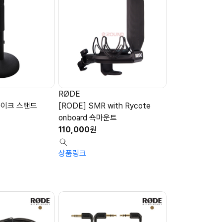
RØDE
 마이크 스탠드
[RODE] SMR with Rycote
onboard 쇽마운트
110,000
원
상품링크