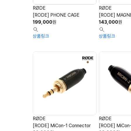
RØDE
RØDE
[RODE] PHONE CAGE
[RODE] MAGN
199,000
원
143,000
원
상품링크
상품링크
RØDE
RØDE
[RODE] MiCon-1 Connector
[RODE] MiCon-