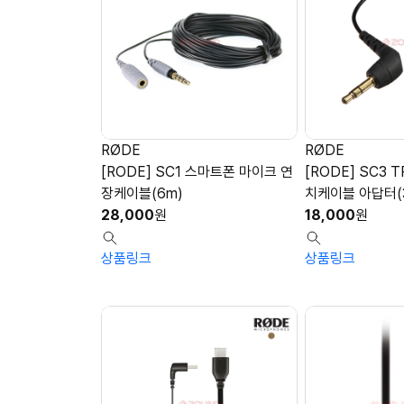
RØDE
RØDE
[RODE] SC1 스마트폰 마이크 연
[RODE] SC3 T
장케이블(6m)
치케이블 아답터(3
28,000
원
18,000
원
상품링크
상품링크