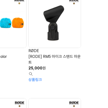
RØDE
olor
[RODE] RM5 마이크 스탠드 마운
트
25,000
원
상품링크