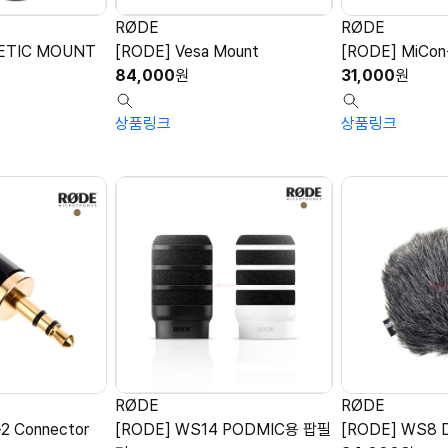
RØDE
RØDE
ETIC MOUNT
[RODE] Vesa Mount
[RODE] MiCon
84,000
원
31,000
원
상품링크
상품링크
RØDE
RØDE
2 Connector
[RODE] WS14 PODMIC용 팝필
[RODE] WS8 