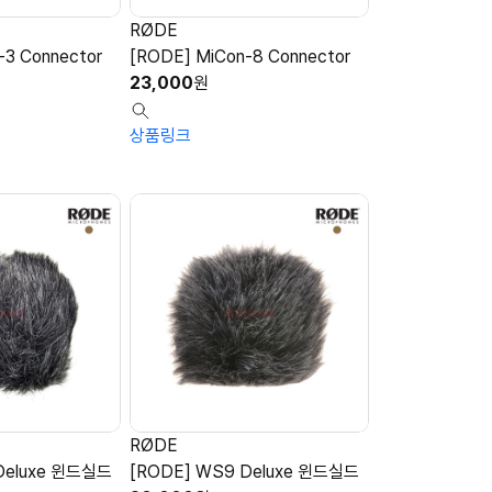
RØDE
-3 Connector
[RODE] MiCon-8 Connector
23,000
원
상품링크
RØDE
Deluxe 윈드실드
[RODE] WS9 Deluxe 윈드실드