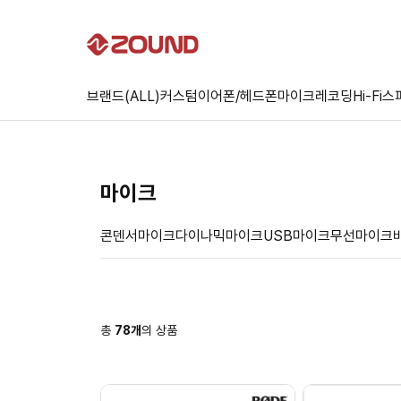
브랜드(ALL)
커스텀
이어폰/헤드폰
마이크
레코딩
Hi-Fi
스
마이크
콘덴서마이크
다이나믹마이크
USB마이크
무선마이크
총
78
개
의 상품