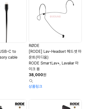
RØDE
USB-C to
[RODE] Lav-Headset 헤드셋 마
sory cable
운트(미디움)
RODE SmartLav+, Lavaliar 마
이크 용
38,000
원
상품링크