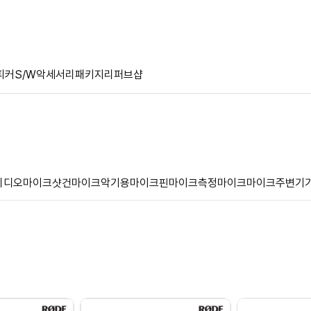
피커
S/W
악세서리
패키지
리퍼브샵
비디오마이크
샷건마이크
악기용마이크
핀마이크
측정마이크
마이크주변기