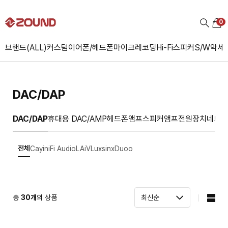
0
브랜드(ALL)
커스텀
이어폰/헤드폰
마이크
레코딩
Hi-Fi
스피커
S/W
악세
DAC/DAP
DAC/DAP
휴대용 DAC/AMP
헤드폰앰프
스피커앰프
전원장치
네트워
전체
Cayin
iFi Audio
LAiV
Luxsin
xDuoo
총
30
개
의 상품