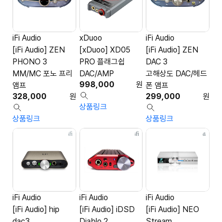
iFi Audio
xDuoo
iFi Audio
[iFi Audio] ZEN
[xDuoo] XD05
[iFi Audio] ZEN
PHONO 3
PRO 플래그쉽
DAC 3
MM/MC 포노 프리
DAC/AMP
고해상도 DAC/헤드
998,000
원
앰프
폰 앰프
328,000
원
299,000
원
상품링크
상품링크
상품링크
iFi Audio
iFi Audio
iFi Audio
[iFi Audio] hip
[iFi Audio] iDSD
[iFi Audio] NEO
dac3
Diablo 2
Stream