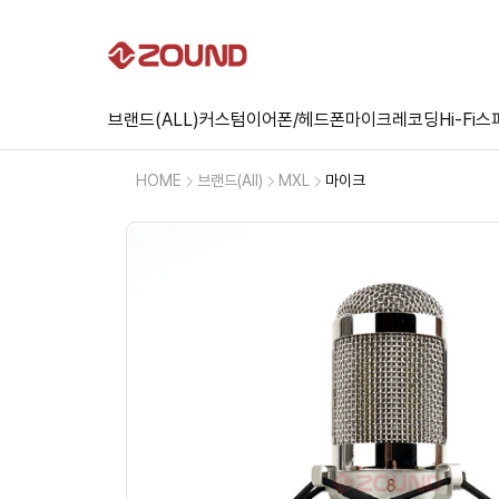
브랜드(ALL)
커스텀
이어폰/헤드폰
마이크
레코딩
Hi-Fi
스
HOME
브랜드(All)
MXL
마이크