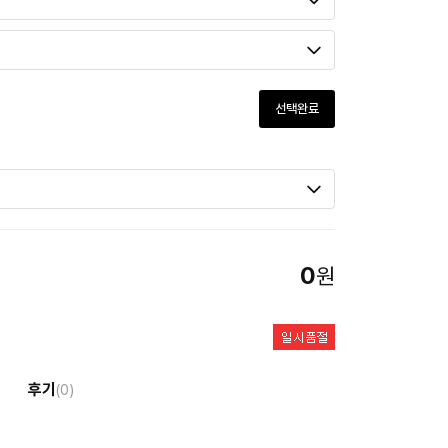
선택완료
0
원
후기
(0)