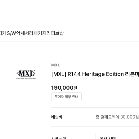
피커
S/W
악세서리
패키지
리퍼브샵
MXL
[MXL] R144 Heritage Edition 리
190,000
원
무이자 할부 안내
배송비
총 결제금액이 30,000원