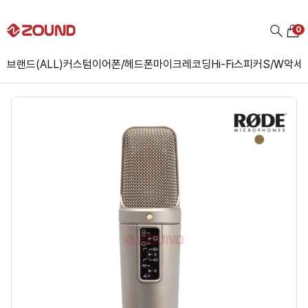
0
브랜드(ALL)
커스텀
이어폰/헤드폰
마이크
레코딩
Hi-Fi
스피커
S/W
악세