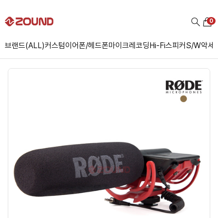
0
브랜드(ALL)
커스텀
이어폰/헤드폰
마이크
레코딩
Hi-Fi
스피커
S/W
악세