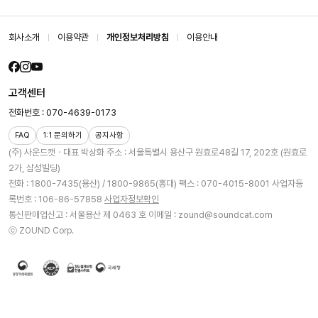
회사소개
이용약관
개인정보처리방침
이용안내
고객센터
전화번호 : 070-4639-0173
FAQ
1:1 문의하기
공지사항
(주) 사운드캣ㆍ대표 박상화
주소 : 서울특별시 용산구 원효로48길 17, 202호 (원효로
2가, 삼성빌딩)
전화 : 1800-7435(용산) / 1800-9865(홍대)
팩스 : 070-4015-8001
사업자등
록번호 : 106-86-57858
사업자정보확인
통신판매업신고 : 서울용산 제 0463 호
이메일 : zound@soundcat.com
ⓒ ZOUND Corp.