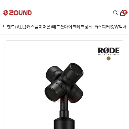
0
브랜드(ALL)
커스텀
이어폰/헤드폰
마이크
레코딩
Hi-Fi
스피커
S/W
악세