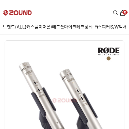
0
브랜드(ALL)
커스텀
이어폰/헤드폰
마이크
레코딩
Hi-Fi
스피커
S/W
악세