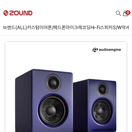
0
브랜드(ALL)
커스텀
이어폰/헤드폰
마이크
레코딩
Hi-Fi
스피커
S/W
악세