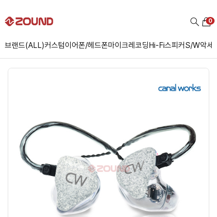
0
브랜드(ALL)
커스텀
이어폰/헤드폰
마이크
레코딩
Hi-Fi
스피커
S/W
악세