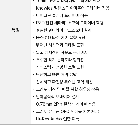
- 10mm 고성능 다이내믹 드라이버 탑재
- Knowles 밸런스드 아마추어 드라이버 적용
- 마이크로 플래너 드라이버 적용
- PZT(압전 세라믹) 초고역 드라이버 적용
특징
- 정밀한 멀티웨이 크로스오버 설계
- H-2019 타겟 기반 음향 튜닝
- 뛰어난 해상력과 디테일 표현
- 넓고 입체적인 사운드 스테이지
- 우수한 악기 분리도와 정위감
- 자연스럽고 선명한 보컬 표현
- 단단하고 빠른 저역 응답
- 섬세하고 확장성 뛰어난 고역 재생
- 고강도 레진 및 메탈 복합 하우징 적용
- 인체공학적 오버이어 설계
- 0.78mm 2Pin 탈착식 케이블 적용
- 고순도 은도금 OFC 케이블 기본 제공
- Hi-Res Audio 인증 획득