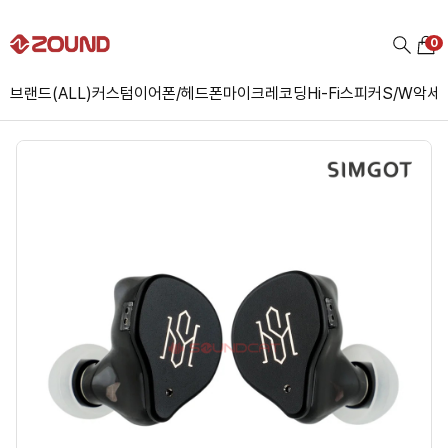
0
브랜드(ALL)
커스텀
이어폰/헤드폰
마이크
레코딩
Hi-Fi
스피커
S/W
악세