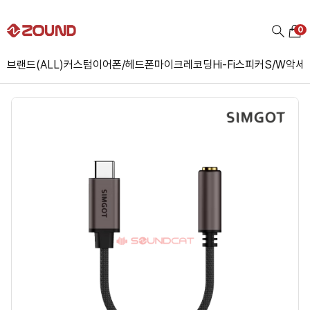
0
브랜드(ALL)
커스텀
이어폰/헤드폰
마이크
레코딩
Hi-Fi
스피커
S/W
악세