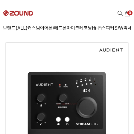
0
브랜드(ALL)
커스텀
이어폰/헤드폰
마이크
레코딩
Hi-Fi
스피커
S/W
악세