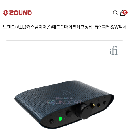
0
브랜드(ALL)
커스텀
이어폰/헤드폰
마이크
레코딩
Hi-Fi
스피커
S/W
악세