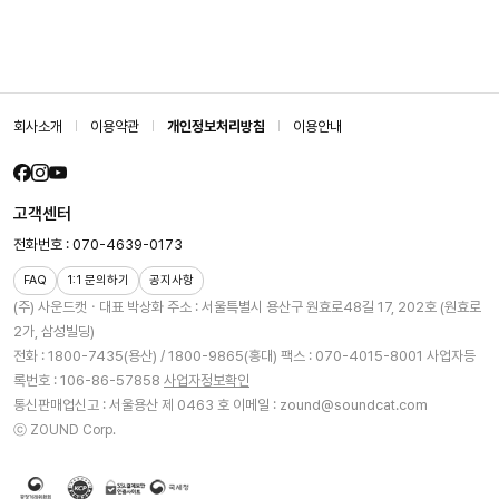
회사소개
이용약관
개인정보처리방침
이용안내
고객센터
전화번호 : 070-4639-0173
FAQ
1:1 문의하기
공지사항
(주) 사운드캣ㆍ대표 박상화
주소 : 서울특별시 용산구 원효로48길 17, 202호 (원효로
2가, 삼성빌딩)
전화 : 1800-7435(용산) / 1800-9865(홍대)
팩스 : 070-4015-8001
사업자등
록번호 : 106-86-57858
사업자정보확인
통신판매업신고 : 서울용산 제 0463 호
이메일 : zound@soundcat.com
ⓒ ZOUND Corp.