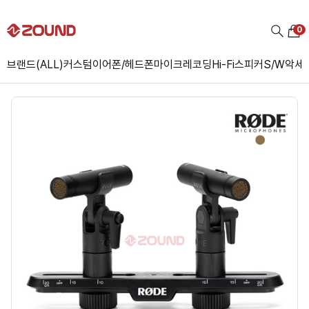
0
브랜드(ALL)
커스텀
이어폰/헤드폰
마이크
레코딩
Hi-Fi
스피커
S/W
악세