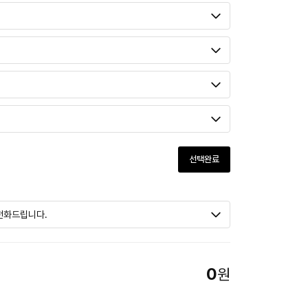
선택완료
0
원