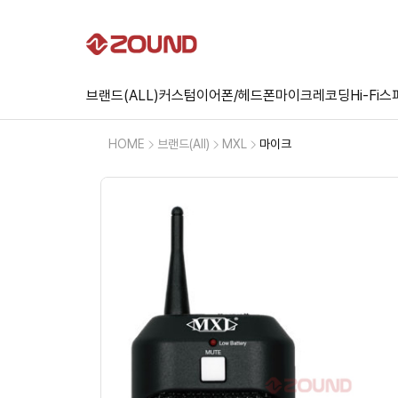
브랜드(ALL)
커스텀
이어폰/헤드폰
마이크
레코딩
Hi-Fi
스
HOME
브랜드(All)
MXL
마이크