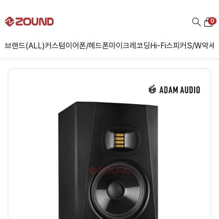
0
브랜드(ALL)
커스텀
이어폰/헤드폰
마이크
레코딩
Hi-Fi
스피커
S/W
악세