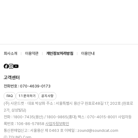
회사소개
이용약관
개인정보처리방침
이용안내
고객센터
전화번호 : 070-4639-0173
FAQ
1:1 문의하기
공지사항
(주) 사운드캣ㆍ대표 박상화
주소 : 서울특별시 용산구 원효로48길 17, 202호 (원효로
2가, 삼성빌딩)
전화 : 1800-7435(용산) / 1800-9865(홍대)
팩스 : 070-4015-8001
사업자등
록번호 : 106-86-57858
사업자정보확인
통신판매업신고 : 서울용산 제 0463 호
이메일 : zound@soundcat.com
ⓒ ZOUND Corp.