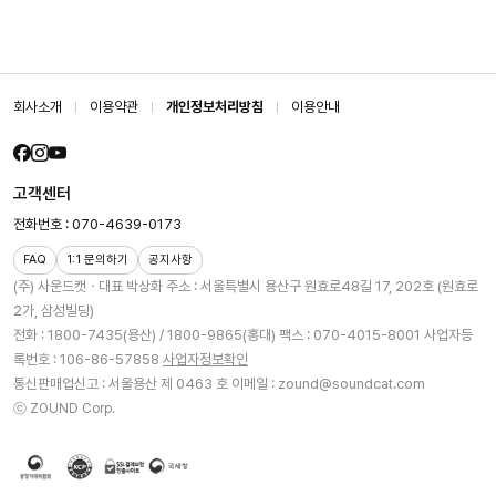
회사소개
이용약관
개인정보처리방침
이용안내
고객센터
전화번호 : 070-4639-0173
FAQ
1:1 문의하기
공지사항
(주) 사운드캣ㆍ대표 박상화
주소 : 서울특별시 용산구 원효로48길 17, 202호 (원효로
2가, 삼성빌딩)
전화 : 1800-7435(용산) / 1800-9865(홍대)
팩스 : 070-4015-8001
사업자등
록번호 : 106-86-57858
사업자정보확인
통신판매업신고 : 서울용산 제 0463 호
이메일 : zound@soundcat.com
ⓒ ZOUND Corp.