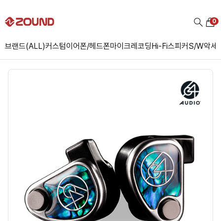
0
브랜드(ALL)
커스텀
이어폰/헤드폰
마이크
레코딩
Hi-Fi
스피커
S/W
악세