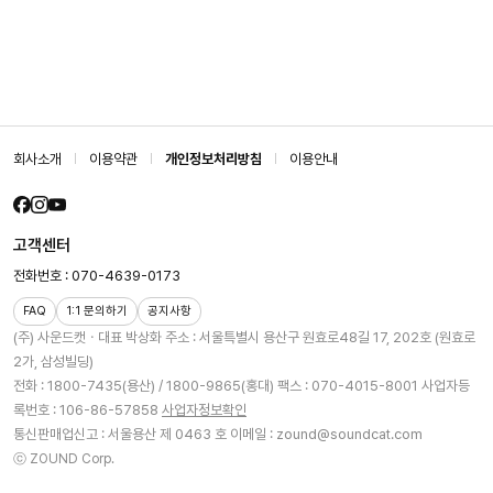
회사소개
이용약관
개인정보처리방침
이용안내
고객센터
전화번호 : 070-4639-0173
FAQ
1:1 문의하기
공지사항
(주) 사운드캣ㆍ대표 박상화
주소 : 서울특별시 용산구 원효로48길 17, 202호 (원효로
2가, 삼성빌딩)
전화 : 1800-7435(용산) / 1800-9865(홍대)
팩스 : 070-4015-8001
사업자등
록번호 : 106-86-57858
사업자정보확인
통신판매업신고 : 서울용산 제 0463 호
이메일 : zound@soundcat.com
ⓒ ZOUND Corp.