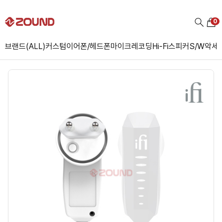
0
브랜드(ALL)
커스텀
이어폰/헤드폰
마이크
레코딩
Hi-Fi
스피커
S/W
악세