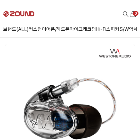
0
브랜드(ALL)
커스텀
이어폰/헤드폰
마이크
레코딩
Hi-Fi
스피커
S/W
악세