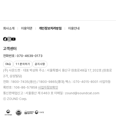
회사소개
이용약관
개인정보처리방침
이용안내
고객센터
전화번호 : 070-4639-0173
FAQ
1:1 문의하기
공지사항
(주) 사운드캣ㆍ대표 박상화
주소 : 서울특별시 용산구 원효로48길 17, 202호 (원효로
2가, 삼성빌딩)
전화 : 1800-7435(용산) / 1800-9865(홍대)
팩스 : 070-4015-8001
사업자등
록번호 : 106-86-57858
사업자정보확인
통신판매업신고 : 서울용산 제 0463 호
이메일 : zound@soundcat.com
ⓒ ZOUND Corp.