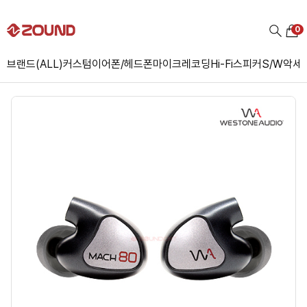
0
브랜드(ALL)
커스텀
이어폰/헤드폰
마이크
레코딩
Hi-Fi
스피커
S/W
악세