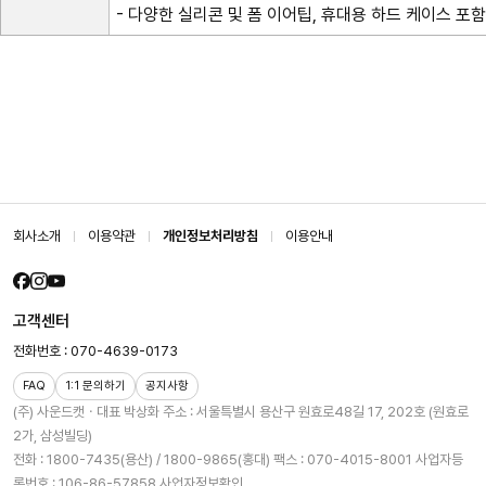
- 다양한 실리콘 및 폼 이어팁, 휴대용 하드 케이스 포
회사소개
이용약관
개인정보처리방침
이용안내
고객센터
전화번호 : 070-4639-0173
FAQ
1:1 문의하기
공지사항
(주) 사운드캣ㆍ대표 박상화
주소 : 서울특별시 용산구 원효로48길 17, 202호 (원효로
2가, 삼성빌딩)
전화 : 1800-7435(용산) / 1800-9865(홍대)
팩스 : 070-4015-8001
사업자등
록번호 : 106-86-57858
사업자정보확인