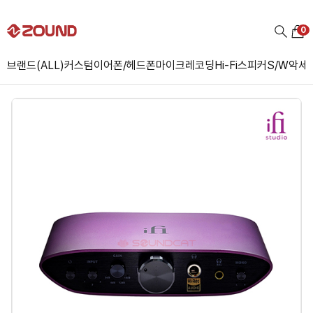
0
브랜드(ALL)
커스텀
이어폰/헤드폰
마이크
레코딩
Hi-Fi
스피커
S/W
악세