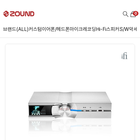
0
브랜드(ALL)
커스텀
이어폰/헤드폰
마이크
레코딩
Hi-Fi
스피커
S/W
악세