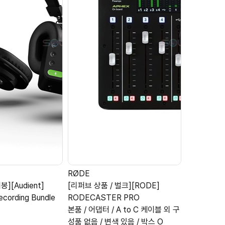
RØDE
RØDE
][Audient]
[리퍼브 상품 / 벌크][RODE]
[리퍼브 상품
ecording Bundle
RODECASTER PRO
RODECAS
본품 / 어댑터 / A to C 케이블 외 구
본품 / 어댑
지
성품 없음 / 변색 있음 / 박스 O
있음 / 박스 