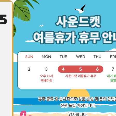
피커
S/W
악세서리
패키지
리퍼브샵