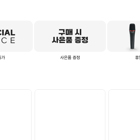
특가
사은품 증정
휴