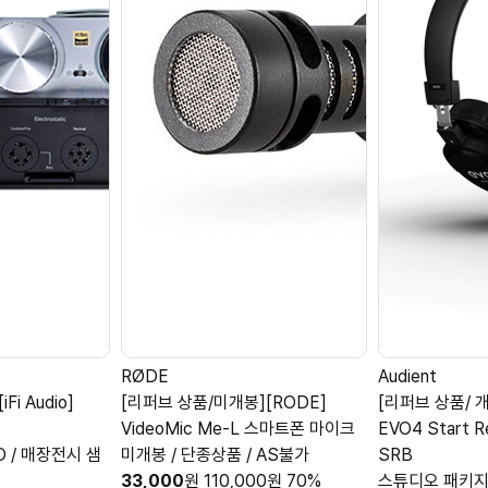
RØDE
Audient
Fi Audio]
[리퍼브 상품/미개봉][RODE]
[리퍼브 상품/ 개봉
VideoMic Me-L 스마트폰 마이크
EVO4 Start R
O / 매장전시 샘
미개봉 / 단종상품 / AS불가
SRB
33,000
원
110,000
원
70%
스튜디오 패키