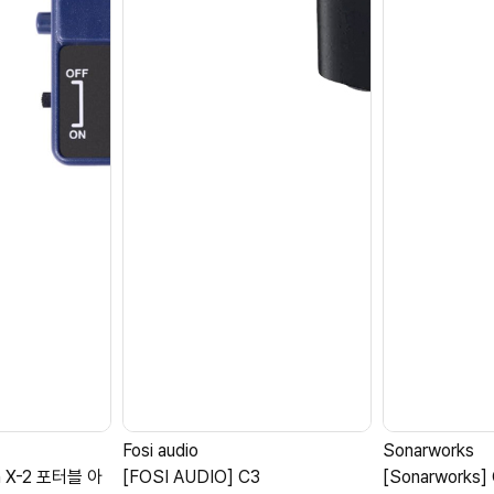
Fosi audio
Sonarworks
en X-2 포터블 아
[FOSI AUDIO] C3
[Sonarworks]