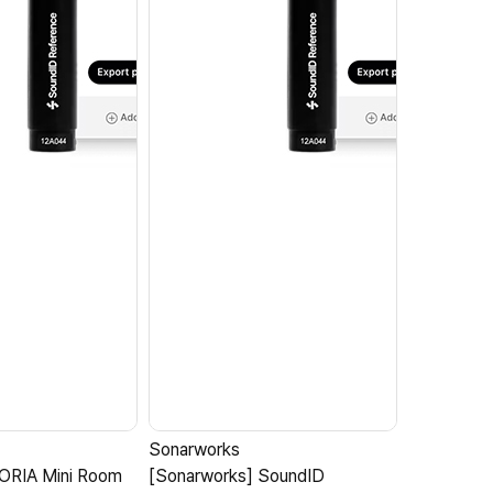
Sonarworks
Audient
 ORIA Mini Room
[Sonarworks] SoundID
[Audient] 