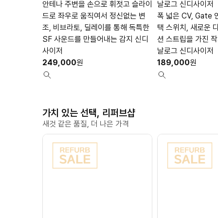
안테나 주변을 손으로 휘젓고 슬라이
날로그 신디사이저
드로 좌우로 움직여서 정신없는 변
폭 넓은 CV, Gate
조, 비브라토, 딜레이를 통해 독특한
택 스위치, 새로운
SF 사운드를 만들어내는 감지 신디
션 스트립을 가진 
사이저
날로그 신디사이저
249,000
원
189,000
원
가치 있는 선택, 리퍼브샵
새것 같은 품질, 더 나은 가격