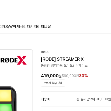
피커
S/W
악세서리
패키지
리퍼브샵
RØDE
[RODE] STREAMER X
통합형 캡처카드 오디오인터페이스
419,000
30%
599,000
원
원
무이자 할부 안내
배송비
총 결제금액이 30,000원