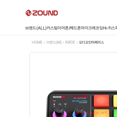
브랜드(ALL)
커스텀
이어폰/헤드폰
마이크
레코딩
Hi-Fi
스
HOME
브랜드(All)
RØDE
오디오인터페이스