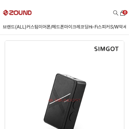
0
브랜드(ALL)
커스텀
이어폰/헤드폰
마이크
레코딩
Hi-Fi
스피커
S/W
악세