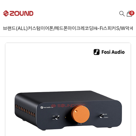
0
브랜드(ALL)
커스텀
이어폰/헤드폰
마이크
레코딩
Hi-Fi
스피커
S/W
악세