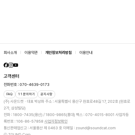
회사소개
이용약관
개인정보처리방침
이용안내
고객센터
전화번호 : 070-4639-0173
FAQ
1:1 문의하기
공지사항
(주) 사운드캣ㆍ대표 박상화
주소 : 서울특별시 용산구 원효로48길 17, 202호 (원효로
2가, 삼성빌딩)
전화 : 1800-7435(용산) / 1800-9865(홍대)
팩스 : 070-4015-8001
사업자등
록번호 : 106-86-57858
사업자정보확인
통신판매업신고 : 서울용산 제 0463 호
이메일 : zound@soundcat.com
ⓒ ZOUND Corp.