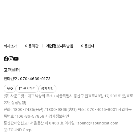
회사소개
이용약관
개인정보처리방침
이용안내
고객센터
전화번호 : 070-4639-0173
FAQ
1:1 문의하기
공지사항
(주) 사운드캣ㆍ대표 박상화
주소 : 서울특별시 용산구 원효로48길 17, 202호 (원효로
2가, 삼성빌딩)
전화 : 1800-7435(용산) / 1800-9865(홍대)
팩스 : 070-4015-8001
사업자등
록번호 : 106-86-57858
사업자정보확인
통신판매업신고 : 서울용산 제 0463 호
이메일 : zound@soundcat.com
ⓒ ZOUND Corp.