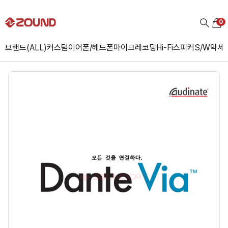
0
브랜드(ALL)
커스텀
이어폰/헤드폰
마이크
레코딩
Hi-Fi
스피커
S/W
악세