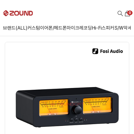
0
브랜드(ALL)
커스텀
이어폰/헤드폰
마이크
레코딩
Hi-Fi
스피커
S/W
악세