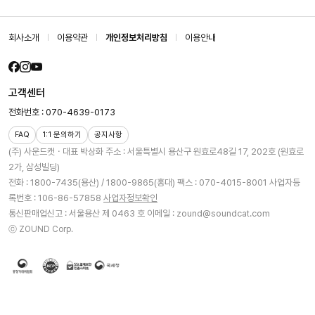
회사소개
이용약관
개인정보처리방침
이용안내
고객센터
전화번호 : 070-4639-0173
FAQ
1:1 문의하기
공지사항
(주) 사운드캣ㆍ대표 박상화
주소 : 서울특별시 용산구 원효로48길 17, 202호 (원효로
2가, 삼성빌딩)
전화 : 1800-7435(용산) / 1800-9865(홍대)
팩스 : 070-4015-8001
사업자등
록번호 : 106-86-57858
사업자정보확인
통신판매업신고 : 서울용산 제 0463 호
이메일 : zound@soundcat.com
ⓒ ZOUND Corp.