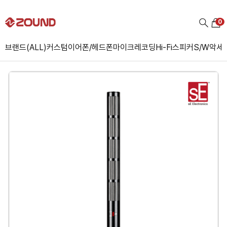
0
브랜드(ALL)
커스텀
이어폰/헤드폰
마이크
레코딩
Hi-Fi
스피커
S/W
악세