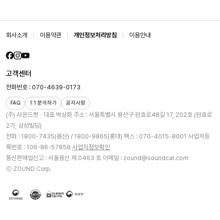
회사소개
이용약관
개인정보처리방침
이용안내
고객센터
전화번호 : 070-4639-0173
FAQ
1:1 문의하기
공지사항
(주) 사운드캣ㆍ대표 박상화
주소 : 서울특별시 용산구 원효로48길 17, 202호 (원효로
2가, 삼성빌딩)
전화 : 1800-7435(용산) / 1800-9865(홍대)
팩스 : 070-4015-8001
사업자등
록번호 : 106-86-57858
사업자정보확인
통신판매업신고 : 서울용산 제 0463 호
이메일 : zound@soundcat.com
ⓒ ZOUND Corp.