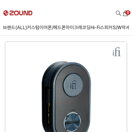
0
브랜드(ALL)
커스텀
이어폰/헤드폰
마이크
레코딩
Hi-Fi
스피커
S/W
악세