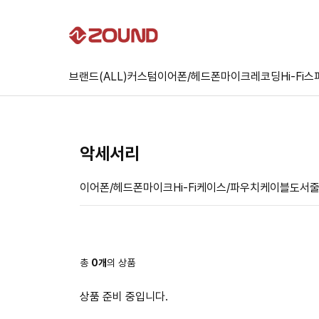
브랜드(ALL)
커스텀
이어폰/헤드폰
마이크
레코딩
Hi-Fi
스
악세서리
이어폰/헤드폰
마이크
Hi-Fi
케이스/파우치
케이블
도서
총
0
개
의 상품
상품 준비 중입니다.