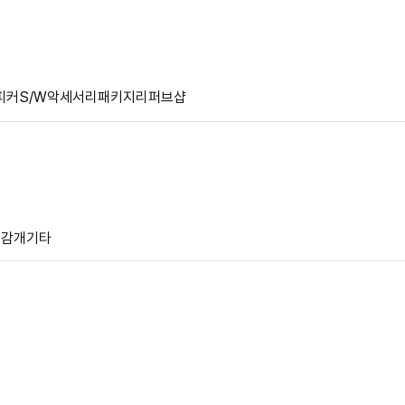
피커
S/W
악세서리
패키지
리퍼브샵
줄감개
기타