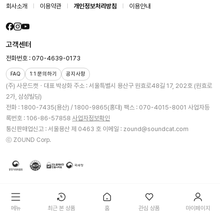
회사소개
이용약관
개인정보처리방침
이용안내
고객센터
전화번호 : 070-4639-0173
FAQ
1:1 문의하기
공지사항
(주) 사운드캣ㆍ대표 박상화
주소 : 서울특별시 용산구 원효로48길 17, 202호 (원효로
2가, 삼성빌딩)
전화 : 1800-7435(용산) / 1800-9865(홍대)
팩스 : 070-4015-8001
사업자등
록번호 : 106-86-57858
사업자정보확인
통신판매업신고 : 서울용산 제 0463 호
이메일 : zound@soundcat.com
ⓒ ZOUND Corp.
메뉴
최근 본 상품
홈
관심 상품
마이페이지