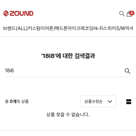
0
브랜드(ALL)
커스텀
이어폰/헤드폰
마이크
레코딩
Hi-Fi
스피커
S/W
악세
'18i8'에 대한 검색결과
총
0
개
의 상품
상품 찾을 수 없습니다.