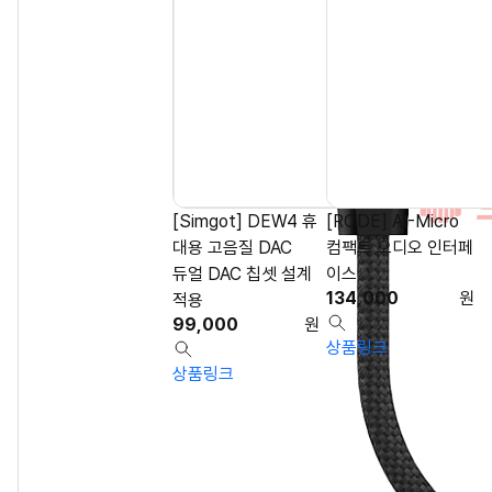
[Simgot] DEW4 휴
[RODE] AI-Micro
대용 고음질 DAC
컴팩트 오디오 인터페
듀얼 DAC 칩셋 설계
이스
134,000
원
적용
99,000
원
상품링크
상품링크