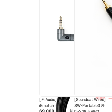
[iFi Audio]
[Soundcat Wired]
iEmatch+
SW-Portable3 카
69,000
원
다스 18.5 AWG