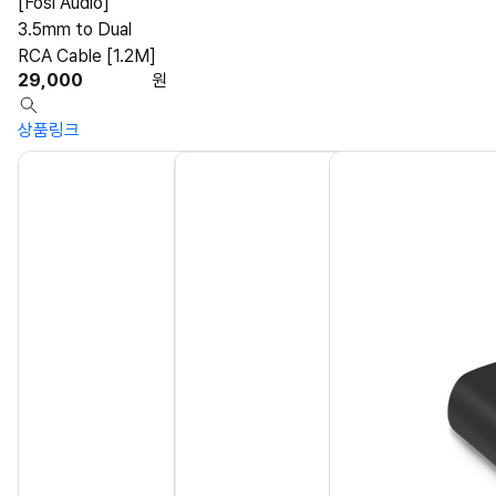
[Fosi Audio]
3.5mm to Dual
RCA Cable [1.2M]
29,000
원
상품링크