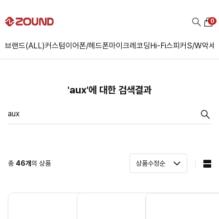
0
브랜드(ALL)
커스텀
이어폰/헤드폰
마이크
레코딩
Hi-Fi
스피커
S/W
악세
'aux'에 대한 검색결과
총
46
개
의 상품